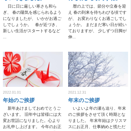
日に日に厳しい寒さも和ら
暦の上では、節分や立春を迎
ぎ、 春の陽気を感じられるよう
え 春の到来を待ちわびる頃です
になりましたが、 いかがお過ご
が、 お変わりなくお過ごしでし
しでしょうか。 春が近づき、
ょうか。 まだまだ寒い日が続い
新しい生活がスタートするなど
ておりますが、 少しずつ日脚が
...
伸...
2022.01.01
2021.12.31
年始のご挨拶
年末のご挨拶
新年あけましておめでとうご
いよいよ年の瀬も迫り、年末
ざいます。 旧年中は皆様には大
のご挨拶をさせて頂く時期とな
変お世話になりました。心より
りました。 年末年始はクリスマ
お礼申し上げます。 今年のお正
スにお正月、仕事納めと慌ただ