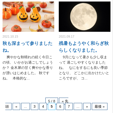
2021.10.15
2021.09.17
秋も深まって参りました
残暑もようやく和らぎ秋
ね。
らしくなりました。
爽やかな秋晴れの続く今日こ
9月になって暑さも少し収ま
の頃、 いかがお過ごしでしょう
って 過ごしやすくなりました
か？ 金木犀の甘く爽やかな香り
ね。 なにをするにも良い季節
が漂いはじめました。 秋です
となり、 どこかに出かけたいと
ね。 本格的な...
ころですが、 コ...
5 / 8
« 先
頭
«
...
3
4
5
6
7
...
»
最後 »