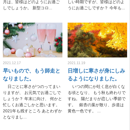
月は、皆様はどのようにお過ご
しい時期ですが、皆様はどのよ
しでしょうか。 新型コロ...
うにお過ごしですか？ 今年も...
2021.12.17
2021.11.19
早いもので、もう師走と
日増しに寒さが身にしみ
なりました。
るようになりました。
日ごとに寒さがつのってまい
いつの間にか吐く息が白くな
りますが、 お元気でお過ごしで
る頃となり、 もう秋も終わりで
しょうか？ 年末に向け、 何かと
すね。 陽だまりが恋しい季節で
忙しくお過ごしかと思います。
す。 銀杏の葉が散り、歩道は
2021年も残すところ あとわずか
黄色一色です。 ...
となりまし...