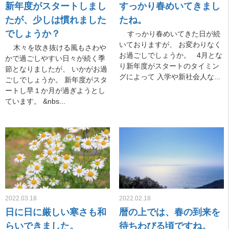
新年度がスタートしまし
すっかり春めいてきまし
たが、少しは慣れました
たね。
でしょうか？
すっかり春めいてきた日が続
いておりますが、 お変わりなく
木々を吹き抜ける風もさわや
お過ごしでしょうか。 4月とな
かで過ごしやすい日々が続く季
り新年度がスタートのタイミン
節となりましたが、 いかがお過
グによって 入学や新社会人な...
ごしでしょうか。 新年度がスタ
ートし早１か月が過ぎようとし
ています。 &nbs...
2022.03.18
2022.02.18
日に日に厳しい寒さも和
暦の上では、春の到来を
らいできました。
待ちわびる頃ですね。