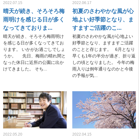
2022.07.15
2022.06.17
晴天が続き、そろそろ梅
初夏のさわやかな風が心
雨明けを感じる日が多く
地よい好季節となり、ま
なってきておりま...
すますご活躍のこ...
晴天が続き、そろそろ梅雨明け
初夏のさわやかな風が心地よい
を感じる日が多くなってきてお
好季節となり、ますますご活躍
ります。 いかがお過ごしでしょ
のことと存じます。 6月となり
うか。 先日、梅雨の晴れ間と
早くも1年の半分が過ぎ、折り返
なった休日に近所の公園に出か
しの頃となりました。 今年の梅
けてきました。 そち...
雨入りは例年通りなのかと今後
の予報が気...
2022.05.20
2022.04.15