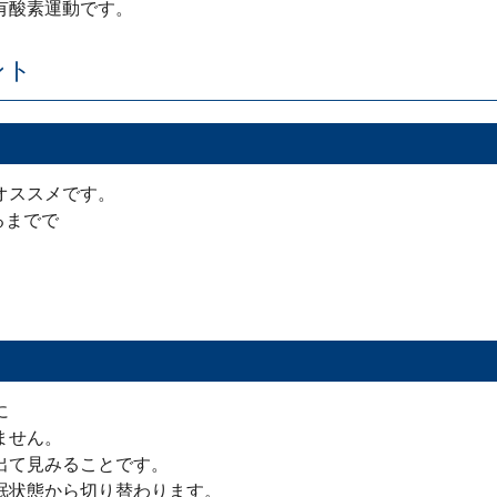
有酸素運動です。
ント
オススメです。
るまでで
に
ません。
出て見みることです。
眠状態から切り替わります。